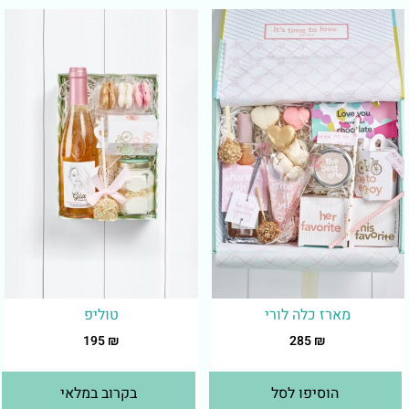
מארז כלה לורי
טוליפ
195
₪
285
₪
הוסיפו לסל
בקרוב במלאי