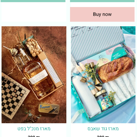
Buy now
מארז גוד שאבס
מארז מנכ"ל בפט