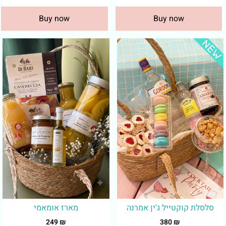
Buy now
Buy now
סלסלת קוקטייל ג'ין אמרנה
מארז אומאמי
249
₪
380
₪