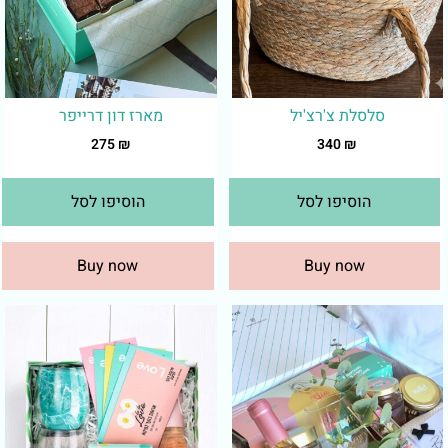
סלסלת צ'רצ'יל
מארז דון דרייפר
275
₪
340
₪
הוסיפו לסל
הוסיפו לסל
Buy now
Buy now