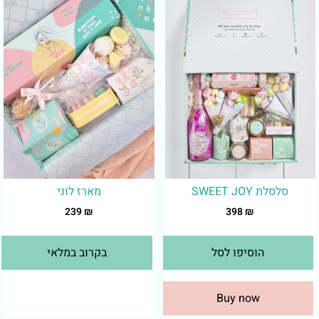
סלסלת SWEET JOY
מארז לוני
239
₪
398
₪
הוסיפו לסל
בקרוב במלאי
Buy now