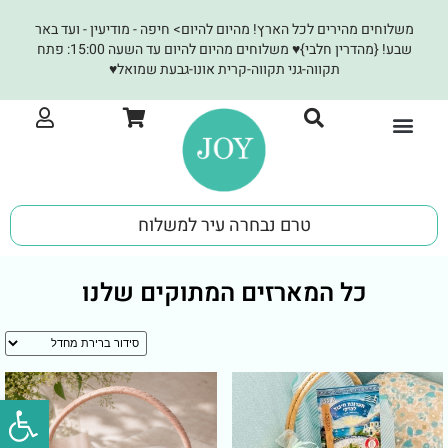
משלוחים מהירים לכל הארץ! מהיום להיום> חיפה - מודיעין - ועד באר
שבע! {מהדרין חלבי}♥ משלוחים מהיום להיום עד השעה 15:00: פתח
תקווה-גני תקווה-קרית אונו-גבעת שמואל♥
JOY לעסקים
טרם נבחרה עיר למשלוח
כל המארזים המתוקים שלנו
פתח סרגל