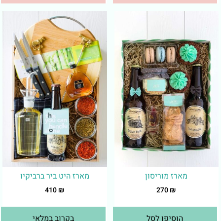
מארז מוריסון
מארז היט ביר ברביקיו
410
₪
270
₪
הוסיפו לסל
בקרוב במלאי