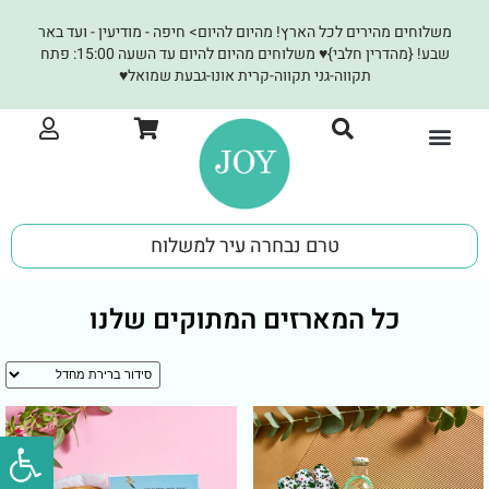
משלוחים מהירים לכל הארץ! מהיום להיום> חיפה - מודיעין - ועד באר
שבע! {מהדרין חלבי}♥ משלוחים מהיום להיום עד השעה 15:00: פתח
תקווה-גני תקווה-קרית אונו-גבעת שמואל♥
JOY לעסקים
טרם נבחרה עיר למשלוח
כל המארזים המתוקים שלנו
פתח סרגל