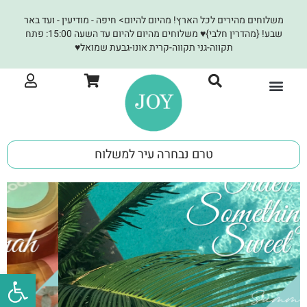
משלוחים מהירים לכל הארץ! מהיום להיום> חיפה - מודיעין - ועד באר
שבע! {מהדרין חלבי}♥ משלוחים מהיום להיום עד השעה 15:00: פתח
תקווה-גני תקווה-קרית אונו-גבעת שמואל♥
JOY לעסקים
טרם נבחרה עיר למשלוח
פתח סרגל