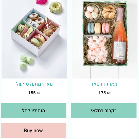
מארז קו-טאו
מארז מתנה סיישל
155
₪
175
₪
בקרוב במלאי
הוסיפו לסל
Buy now