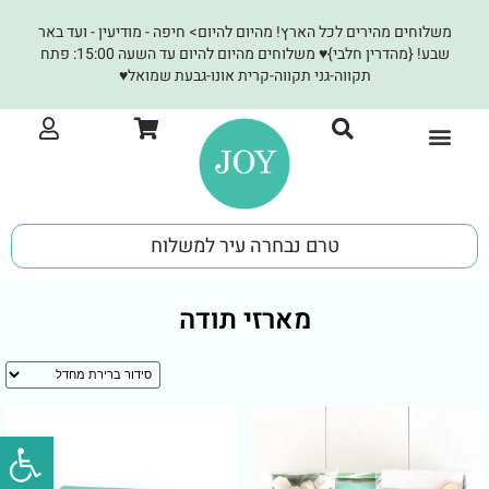
משלוחים מהירים לכל הארץ! מהיום להיום> חיפה - מודיעין - ועד באר
שבע! {מהדרין חלבי}♥ משלוחים מהיום להיום עד השעה 15:00: פתח
תקווה-גני תקווה-קרית אונו-גבעת שמואל♥
JOY לעסקים
טרם נבחרה עיר למשלוח
מארזי תודה
פתח סרגל