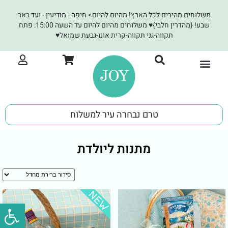
משלוחים מהירים לכל הארץ! מהיום להיום> חיפה - מודיעין - ועד באר
שבע! {מהדרין חלבי}♥ משלוחים מהיום להיום עד השעה 15:00: פתח
תקווה-גני תקווה-קרית אונו-גבעת שמואל♥
JOY לעסקים
טרם נבחרה עיר למשלוח
מתנות ליולדת
פתח סרגל