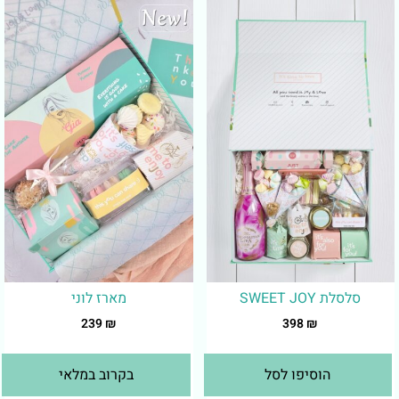
סלסלת SWEET JOY
מארז לוני
239
₪
398
₪
הוסיפו לסל
בקרוב במלאי