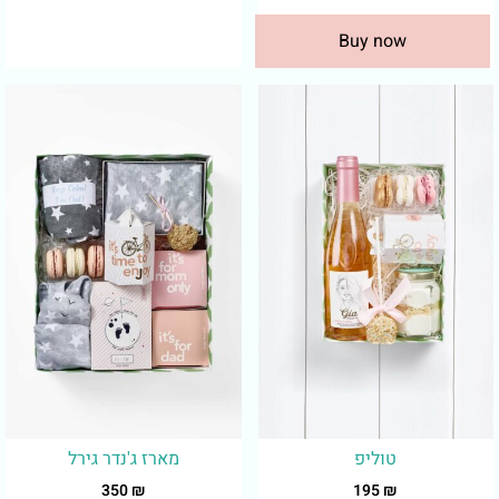
Buy now
טוליפ
מארז ג'נדר גירל
350
₪
195
₪