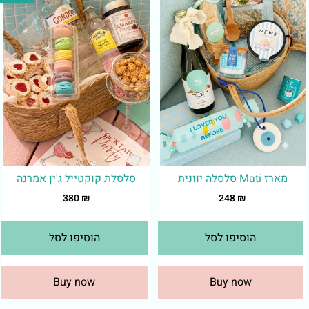
מארז Mati סלסלה יוונית
סלסלת קוקטייל ג'ין אמרנה
380
₪
248
₪
הוסיפו לסל
הוסיפו לסל
Buy now
Buy now