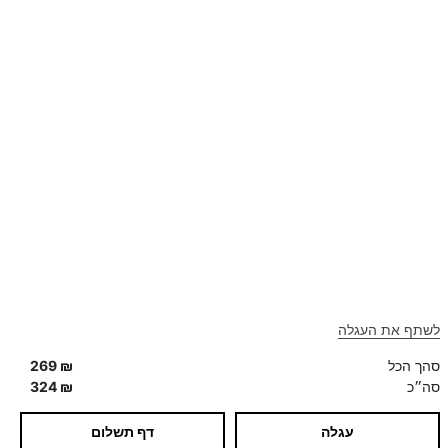
WEEKLY NEWSLETTER
הרשמה לעדכונים
לשתף את העגלה
סהך הכל
₪
269
סה״כ
₪
324
עגלה
דף תשלום