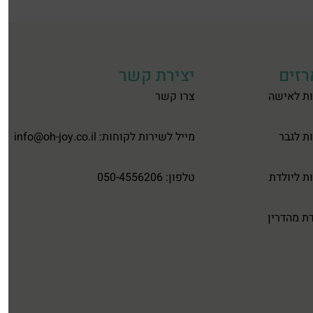
זים
יצירת קשר
ת לאישה
צרו קשר
ת לגבר
מייל לשירות לקוחות:
info@oh-joy.co.il
ת ליולדת
טלפון: 050-4556206
ת מהדרין