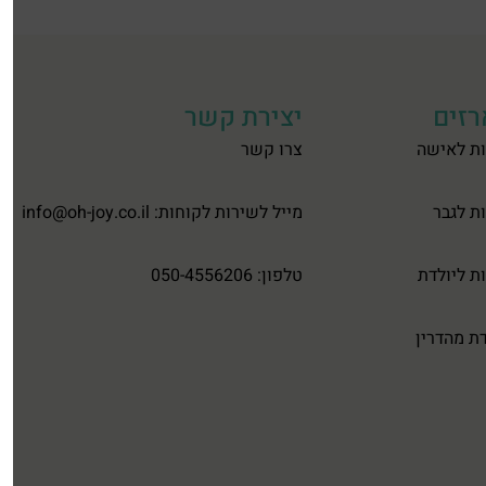
זים
יצירת קשר
ת לאישה
צרו קשר
ת לגבר
מייל לשירות לקוחות:
info@oh-joy.co.il
ת ליולדת
טלפון: 050-4556206
ת מהדרין