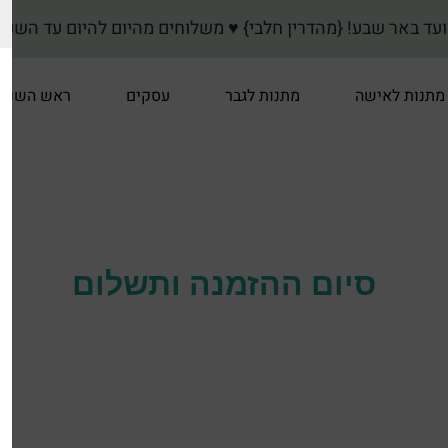
} ♥ משלוחים מהיום להיום עד השעה 15:00 לערי: פתח תקווה-גני תקווה-קרית אונו-גבעת שמוא
מתנות לאישה
מתנות לגבר
עסקים
ראש השנה
סיום ההזמנה ותשלום