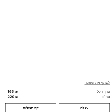
WEEKLY NEWSLETTER
הרשמה לעדכונים
לשתף את העגלה
סהך הכל
₪
165
סה״כ
₪
220
עגלה
דף תשלום