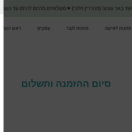
} ♥ משלוחים מהיום להיום עד השעה 15:00 לערי: פתח תקווה-גני תקווה-קרית אונו-גבעת שמוא
מתנות לאישה
מתנות לגבר
עסקים
ראש השנה
סיום ההזמנה ותשלום