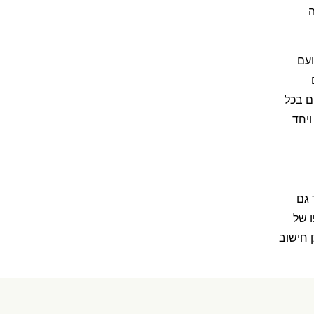
ה
ועם
ם בכל
ויחד
 גם
 של
 חישוב