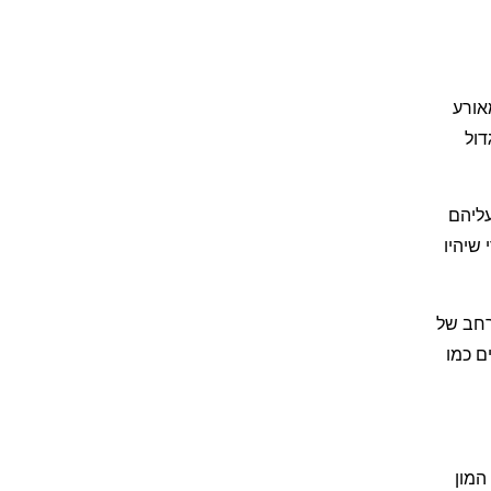
אורע
דול
עליהם
שיהיו
רחב של
ם כמו
המון