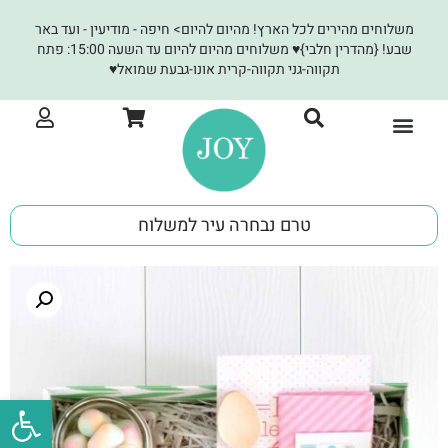
משלוחים מהירים לכל הארץ! מהיום להיום> חיפה - מודיעין - ועד באר
שבע! {מהדרין חלבי}♥ משלוחים מהיום להיום עד השעה 15:00: פתח
תקווה-גני תקווה-קרית אונו-גבעת שמואל♥
JOY לעסקים
טרם נבחרה עיר למשלוח
פתח סרגל